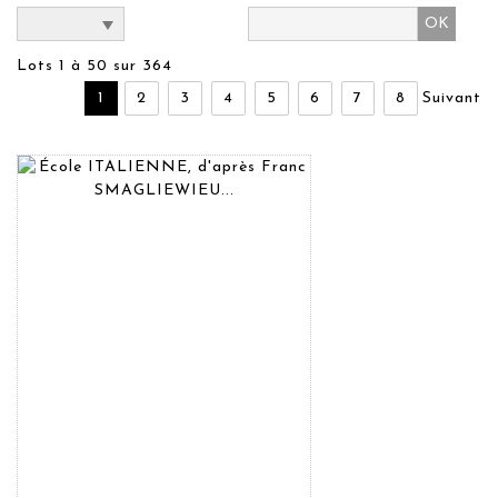
Lots 1 à 50 sur 364
1
2
3
4
5
6
7
8
Suivant