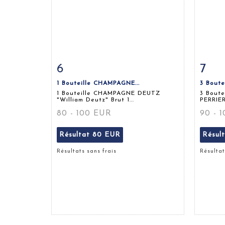
6
7
Fiche détaillée
Zoom
Fiche
1 Bouteille CHAMPAGNE...
3 Boute
1 Bouteille CHAMPAGNE DEUTZ
3 Bout
"William Deutz" Brut 1...
PERRIER 
80 - 100 EUR
90 - 
Résultat
80 EUR
Résul
Résultats sans frais
Résultat