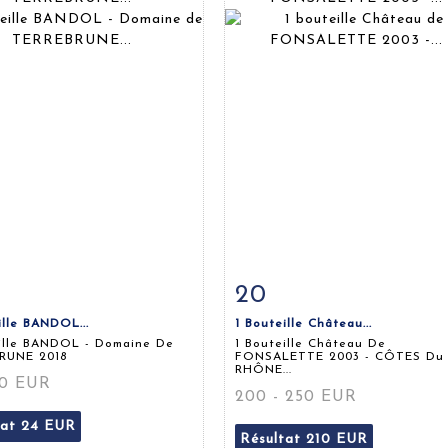
20
 détaillée
Zoom
Fiche détaillée
Zoo
ille BANDOL...
1 Bouteille Château...
eille BANDOL - Domaine De
1 Bouteille Château De
RUNE 2018
FONSALETTE 2003 - CÔTES Du
RHÔNE...
30 EUR
200 - 250 EUR
tat
24 EUR
Résultat
210 EUR