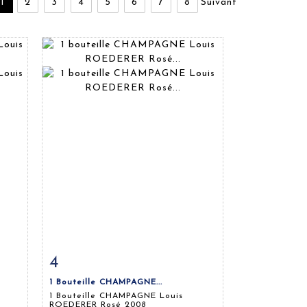
1
2
3
4
5
6
7
8
Suivant
4
m
Fiche détaillée
Zoom
1 Bouteille CHAMPAGNE...
1 Bouteille CHAMPAGNE Louis
ROEDERER Rosé 2008