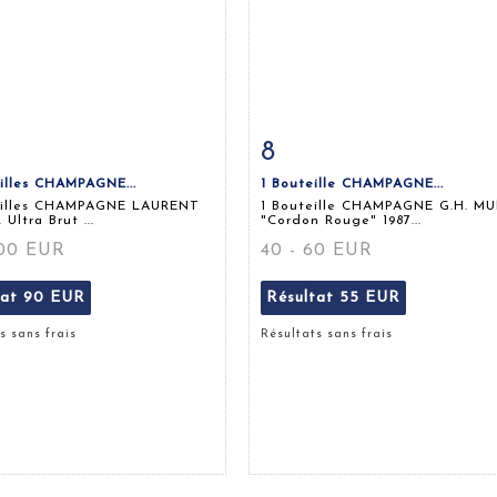
8
 détaillée
Zoom
Fiche détaillée
Zoo
illes CHAMPAGNE...
1 Bouteille CHAMPAGNE...
eilles CHAMPAGNE LAURENT
1 Bouteille CHAMPAGNE G.H. M
Ultra Brut ...
"Cordon Rouge" 1987...
100 EUR
40 - 60 EUR
tat
90 EUR
Résultat
55 EUR
s sans frais
Résultats sans frais