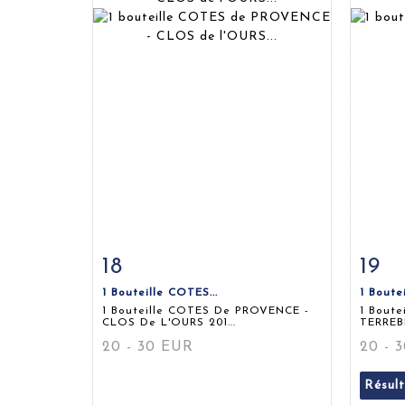
18
19
Fiche détaillée
Zoom
Fiche
1 Bouteille COTES...
1 Boute
1 Bouteille COTES De PROVENCE -
1 Bout
CLOS De L'OURS 201...
TERREB
20 - 30 EUR
20 - 
Résul