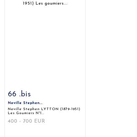
66 .bis
Fiche détaillée
Zoom
Neville Stephen...
Neville Stephen LYTTON (1879-1951)
Les Goumiers N°I...
400 - 700 EUR