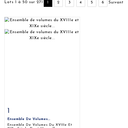
Lots 1 à 50 sur 271
1
2
3
4
5
6
Suivant
1
Fiche détaillée
Zoom
Ensemble De Volumes...
Ensemble De Volumes Du XVIIIe Et