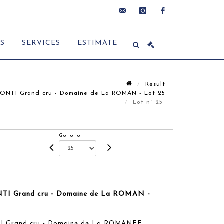
contact@delon-
instagram
facebook
ES
SERVICES
ESTIMATE
hoebanx.com
Result
ONTI Grand cru - Domaine de La ROMAN - Lot 25
Lot n° 25
Go to lot
TI Grand cru - Domaine de La ROMAN -
I Grand cru - Domaine de La ROMANEE