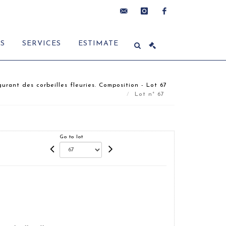
contact@delon-
instagram
facebook
ES
SERVICES
ESTIMATE
hoebanx.com
ant des corbeilles fleuries. Composition - Lot 67
Lot n° 67
Go to lot