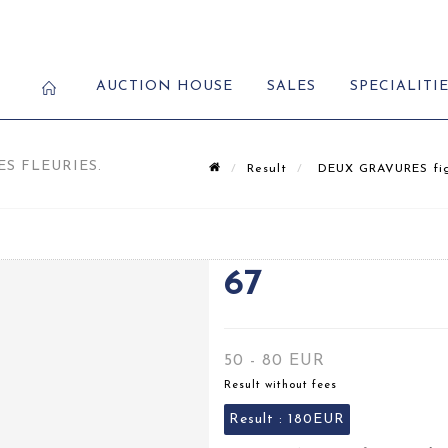
AUCTION HOUSE
SALES
SPECIALITI
S FLEURIES.
Result
DEUX GRAVURES figur
67
50 - 80 EUR
Result without fees
Result :
180EUR