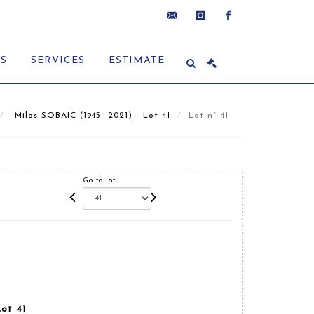
contact@delon-
instagram
facebook
ES
SERVICES
ESTIMATE
hoebanx.com
Milos SOBAÏC (1945- 2021) - Lot 41
Lot n° 41
Go to lot
ot 41