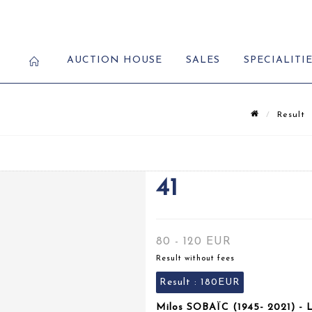
AUCTION HOUSE
SALES
SPECIALITI
Result
41
80 - 120 EUR
Result without fees
Result :
180EUR
Milos SOBAÏC (1945- 2021) - L