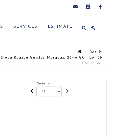
contact@delon-
instagram
facebook
ES
SERVICES
ESTIMATE
hoebanx.com
Result
âteau Rauzan Gassies, Margaux, 2ème GC - Lot 39
Lot n° 39
Go to lot