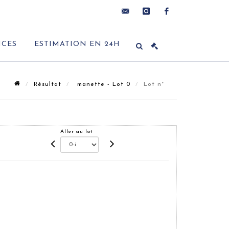
contact@delon-
instagram
facebook
ICES
ESTIMATION EN 24H
hoebanx.com
Résultat
manette - Lot 0
Lot n°
Aller au lot