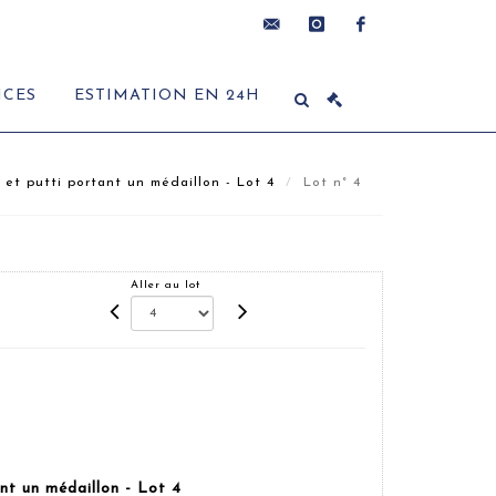
contact@delon-
instagram
facebook
ICES
ESTIMATION EN 24H
hoebanx.com
 et putti portant un médaillon - Lot 4
Lot n° 4
Aller au lot
nt un médaillon - Lot 4