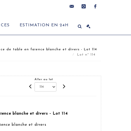
contact@delon-
instagram
facebook
ICES
ESTIMATION EN 24H
hoebanx.com
ice de table en faience blanche et divers - Lot 114
Lot n° 114
Aller au lot
aience blanche et divers - Lot 114
ience blanche et divers