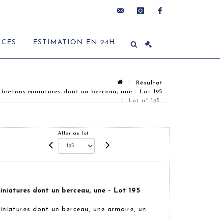
contact@delon-
instagram
facebook
ICES
ESTIMATION EN 24H
hoebanx.com
Résultat
retons miniatures dont un berceau, une - Lot 195
Lot n° 195
Aller au lot
niatures dont un berceau, une - Lot 195
niatures dont un berceau, une armoire, un