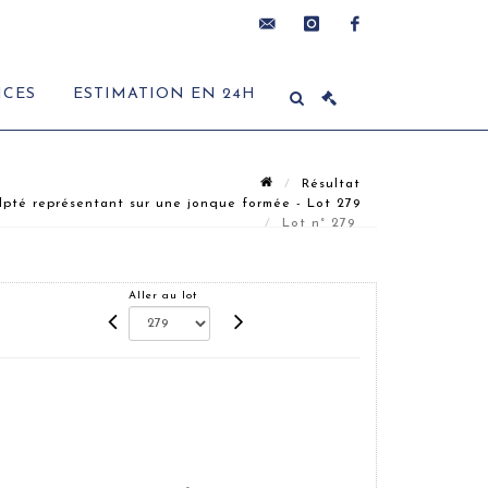
contact@delon-
instagram
facebook
ICES
ESTIMATION EN 24H
hoebanx.com
Résultat
lpté représentant sur une jonque formée - Lot 279
Lot n° 279
Aller au lot