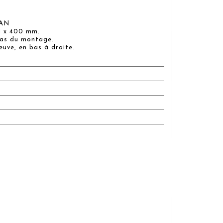
UAN
11 x 400 mm.
bas du montage.
euve, en bas à droite.