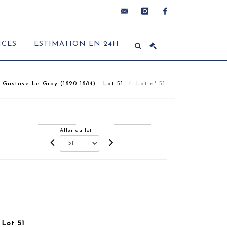
contact@delon-
instagram
facebook
ICES
ESTIMATION EN 24H
hoebanx.com
Gustave Le Gray (1820-1884) - Lot 51
Lot n° 51
Aller au lot
 Lot 51