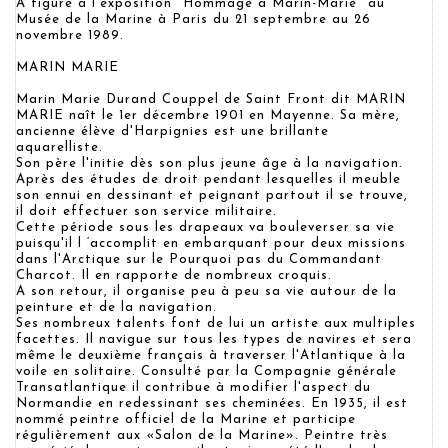
A figuré à l'exposition "Hommage à Marin-Marie" au
Musée de la Marine à Paris du 21 septembre au 26
novembre 1989.
MARIN MARIE
Marin Marie Durand Couppel de Saint Front dit MARIN
MARIE naît le 1er décembre 1901 en Mayenne. Sa mère,
ancienne élève d'Harpignies est une brillante
aquarelliste.
Son père l'initie dès son plus jeune âge à la navigation.
Après des études de droit pendant lesquelles il meuble
son ennui en dessinant et peignant partout il se trouve,
il doit effectuer son service militaire.
Cette période sous les drapeaux va bouleverser sa vie
puisqu'il l ‘accomplit en embarquant pour deux missions
dans l'Arctique sur le Pourquoi pas du Commandant
Charcot. Il en rapporte de nombreux croquis.
A son retour, il organise peu à peu sa vie autour de la
peinture et de la navigation.
Ses nombreux talents font de lui un artiste aux multiples
facettes. Il navigue sur tous les types de navires et sera
même le deuxième français à traverser l'Atlantique à la
voile en solitaire. Consulté par la Compagnie générale
Transatlantique il contribue à modifier l'aspect du
Normandie en redessinant ses cheminées. En 1935, il est
nommé peintre officiel de la Marine et participe
régulièrement aux «Salon de la Marine». Peintre très