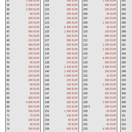
37
2 000 EUR
118
160 EUR
203
1 550 EUR
281
38
3 100 EUR
119
380 EUR
204
280 EUR
282
39
2 800 EUR
120
300 EUR
205
320 EUR
283
40
80 EUR
121
200 EUR
206
30 EUR
284
41
300 EUR
122
230 EUR
207
220 EUR
285
43
200 EUR
123
490 EUR
208
1 200 EUR
286
44
420 EUR
124
6 300 EUR
209
40 EUR
287
45
400 EUR
125
1 900 EUR
210
100 EUR
288
47
750 EUR
126
300 EUR
211
850 EUR
289
48
210 EUR
127
380 EUR
212
220 EUR
290
49
360 EUR
131
250 EUR
213
1 200 EUR
291
50
380 EUR
134
450 EUR
215
2 200 EUR
293
52
150 EUR
135
780 EUR
216
380 EUR
294
53
180 EUR
137
180 EUR
217
4 050 EUR
295
54
90 EUR
138
270 EUR
219
600 EUR
296
56
200 EUR
139
2 100 EUR
220
1 600 EUR
297
57
220 EUR
140
1 450 EUR
221
200 EUR
298
58
200 EUR
141
1 900 EUR
222
10 EUR
299
60
200 EUR
144
150 EUR
223
500 EUR
303
61
80 EUR
145
150 EUR
224
2 400 EUR
304
62
80 EUR
146
360 EUR
225
300 EUR
305
63
50 EUR
147
300 EUR
226
425 EUR
306
66
400 EUR
148
400 EUR
227
820 EUR
307
68
4 000 EUR
149
200 EUR
228
2 000 EUR
308
69
650 EUR
150
210 EUR
228 5
200 EUR
309
70
350 EUR
151
1 200 EUR
229
20 EUR
310
71
70 EUR
153
130 EUR
230
380 EUR
311
72
100 EUR
154
60 EUR
231
30 EUR
313
73
40 EUR
155
50 EUR
232
40 EUR
314
74
300 EUR
156
450 EUR
233
4 500 EUR
315