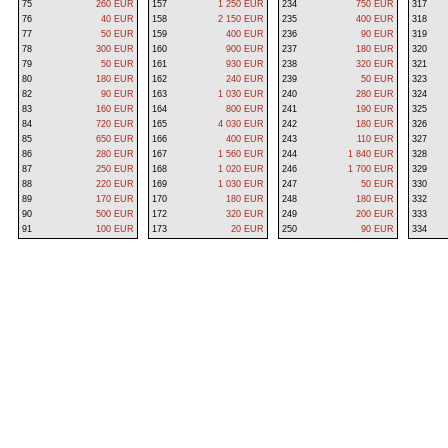
75
260 EUR
157
1 250 EUR
234
750 EUR
317
76
40 EUR
158
2 150 EUR
235
400 EUR
318
77
50 EUR
159
400 EUR
236
90 EUR
319
78
300 EUR
160
900 EUR
237
180 EUR
320
79
50 EUR
161
930 EUR
238
320 EUR
321
80
180 EUR
162
240 EUR
239
50 EUR
323
82
90 EUR
163
1 030 EUR
240
280 EUR
324
83
160 EUR
164
800 EUR
241
190 EUR
325
84
720 EUR
165
4 030 EUR
242
180 EUR
326
85
650 EUR
166
400 EUR
243
110 EUR
327
86
280 EUR
167
1 560 EUR
244
1 840 EUR
328
87
250 EUR
168
1 020 EUR
246
1 700 EUR
329
88
220 EUR
169
1 030 EUR
247
50 EUR
330
89
170 EUR
170
180 EUR
248
180 EUR
332
90
500 EUR
172
320 EUR
249
200 EUR
333
91
100 EUR
173
20 EUR
250
90 EUR
334