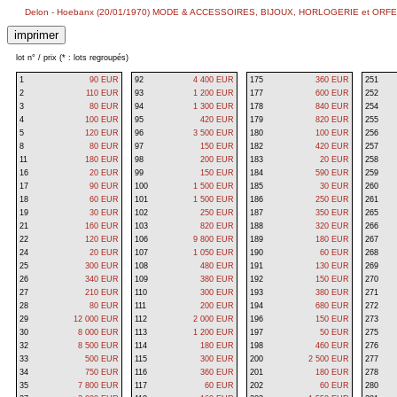
Delon - Hoebanx (20/01/1970) MODE & ACCESSOIRES, BIJOUX, HORLOGERIE et ORF
lot n° / prix (* : lots regroupés)
1
90 EUR
92
4 400 EUR
175
360 EUR
251
2
110 EUR
93
1 200 EUR
177
600 EUR
252
3
80 EUR
94
1 300 EUR
178
840 EUR
254
4
100 EUR
95
420 EUR
179
820 EUR
255
5
120 EUR
96
3 500 EUR
180
100 EUR
256
8
80 EUR
97
150 EUR
182
420 EUR
257
11
180 EUR
98
200 EUR
183
20 EUR
258
16
20 EUR
99
150 EUR
184
590 EUR
259
17
90 EUR
100
1 500 EUR
185
30 EUR
260
18
60 EUR
101
1 500 EUR
186
250 EUR
261
19
30 EUR
102
250 EUR
187
350 EUR
265
21
160 EUR
103
820 EUR
188
320 EUR
266
22
120 EUR
106
9 800 EUR
189
180 EUR
267
24
20 EUR
107
1 050 EUR
190
60 EUR
268
25
300 EUR
108
480 EUR
191
130 EUR
269
26
340 EUR
109
380 EUR
192
150 EUR
270
27
210 EUR
110
300 EUR
193
380 EUR
271
28
80 EUR
111
200 EUR
194
680 EUR
272
29
12 000 EUR
112
2 000 EUR
196
150 EUR
273
30
8 000 EUR
113
1 200 EUR
197
50 EUR
275
32
8 500 EUR
114
180 EUR
198
460 EUR
276
33
500 EUR
115
300 EUR
200
2 500 EUR
277
34
750 EUR
116
360 EUR
201
180 EUR
278
35
7 800 EUR
117
60 EUR
202
60 EUR
280