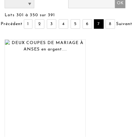
Lots 301 à 350 sur 391
Précédent
1
2
3
4
5
6
7
8
Suivant