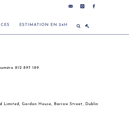
contact@delon-
instagram
facebook
ICES
ESTIMATION EN 24H
hoebanx.com
 numéro 812 897 189.
nd Limited, Gordon House, Barrow Street, Dublin