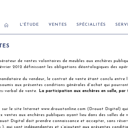
L'ÉTUDE
VENTES
SPÉCIALITÉS
SERV
TES
rateur de ventes volontaires de meubles aux enchères publiques
évrier 2012 définissant les obligations déontologiques des opér
taire du vendeur, le contrat de vente étant conclu entre le 
mis aux présentes conditions générales d’achat qui pourront 
ès-verbal de vente.
La participation aux enchères en salle, par 
 sur le site Internet www.drouotonline.com (Drouot Digital) q
x ventes aux enchères publiques ayant lieu dans des salles de v
ouot Digital doit prendre connaissance et accepter, sans réserve
 ), qui sont indépendantes et s’ajoutent aux présentes conditi