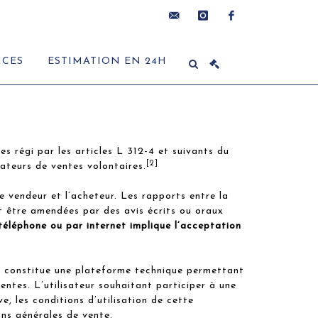
contact@delon-
instagram
facebook
ICES
ESTIMATION EN 24H
hoebanx.com
 régi par les articles L 312-4 et suivants du
[2]
ateurs de ventes volontaires.
vendeur et l’acheteur. Les rapports entre la
être amendées par des avis écrits ou oraux
téléphone ou par internet implique l’acceptation
ui constitue une plateforme technique permettant
entes. L’utilisateur souhaitant participer à une
, les conditions d’utilisation de cette
ons générales de vente.