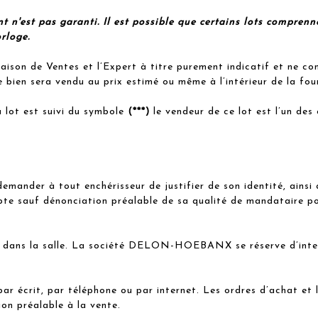
t n'est pas garanti. Il est possible que certains lots comprenn
rloge.
aison de Ventes et l’Expert à titre purement indicatif et ne co
 bien sera vendu au prix estimé ou même à l’intérieur de la fou
 lot est suivi du symbole
(***)
le vendeur de ce lot est l’un de
der à tout enchérisseur de justifier de son identité, ainsi q
pte sauf dénonciation préalable de sa qualité de mandataire po
t dans la salle. La société DELON-HOEBANX se réserve d’interd
par écrit, par téléphone ou par internet. Les ordres d’achat et
tion préalable à la vente.