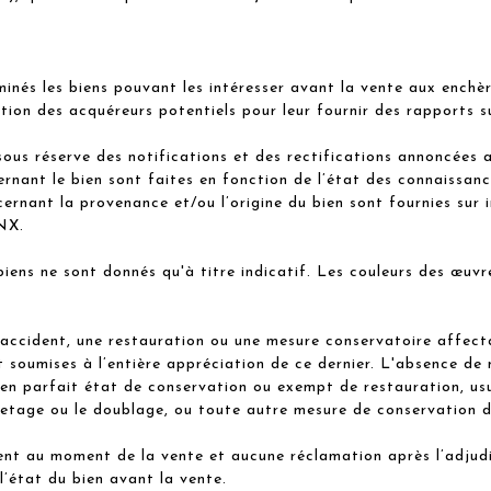
minés les biens pouvant les intéresser avant la vente aux enchè
 des acquéreurs potentiels pour leur fournir des rapports sur
sous réserve des notifications et des rectifications annoncées 
rnant le bien sont faites en fonction de l’état des connaissance
ernant la provenance et/ou l’origine du bien sont fournies sur 
NX.
 biens ne sont donnés qu'à titre indicatif. Les couleurs des œu
.
un accident, une restauration ou une mesure conservatoire affect
t soumises à l’entière appréciation de ce dernier. L'absence de
t en parfait état de conservation ou exempt de restauration, us
quetage ou le doublage, ou toute autre mesure de conservation d
vent au moment de la vente et aucune réclamation après l’adjud
l’état du bien avant la vente.