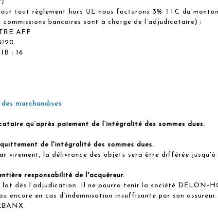
t)
ur tout règlement hors UE nous facturons 3% TTC du montan
 commissions bancaires sont à charge de l’adjudicataire) :
TRE AFF
3120
B : 16
t des marchandises
icataire qu’après paiement de l’intégralité des sommes dues.
quittement de l'intégralité des sommes dues.
r virement, la délivrance des objets sera être différée jusqu'à
entière responsabilité de l'acquéreur.
 le lot dès l’adjudication. Il ne pourra tenir la société DELO
, ou encore en cas d’indemnisation insuffisante par son assureu
OEBANX.