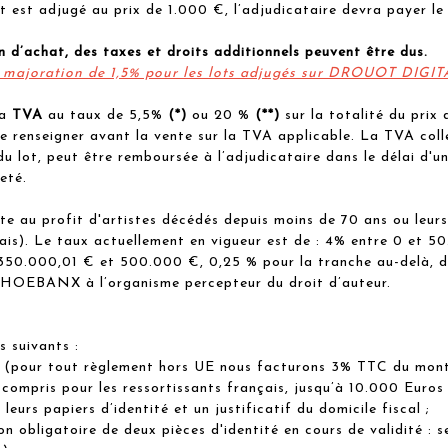
lot est adjugé au prix de 1.000 €, l’adjudicataire devra payer le
n d’achat, des taxes et droits additionnels peuvent être dus.
ne majoration de 1,5% pour les lots adjugés sur DROUOT DIGI
la
TVA
au taux de 5,5%
(*)
ou 20 %
(**)
sur la totalité du prix 
se renseigner avant la vente sur la TVA applicable. La TVA colle
du lot, peut être remboursée à l’adjudicataire dans le délai d'u
eté.
ite au profit d'artistes décédés depuis moins de 70 ans ou leurs 
frais). Le taux actuellement en vigueur est de : 4% entre 0 et
350.000,01 € et 500.000 €, 0,25 % pour la tranche au-delà, d
-HOEBANX à l’organisme percepteur du droit d’auteur.
s suivants :
m
(pour tout règlement hors UE nous facturons 3% TTC du mon
 compris pour les ressortissants français, jusqu’à 10.000 Euros 
eurs papiers d’identité et un justificatif du domicile fiscal ;
n obligatoire de deux pièces d'identité en cours de validité : 