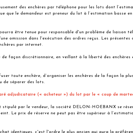
ent des enchères par téléphone pour les lots dont l’estimat
ue que le demandeur est preneur du lot à l’estimation basse en
ra être tenue pour responsable d'un problème de liaison tél
'une omission dans l'exécution des ordres reçus. Les présentes 
nchères par internet.
açon discrétionnaire, en veillant à la liberté des enchères et 
toute enchère, d’organiser les enchères de la façon la plus a
ou de séparer des lots.
aré adjudicataire (« acheteur ») du lot par le « coup de martea
été stipulé par le vendeur, la société DELON-HOEBANX se rése
teint. Le prix de réserve ne peut pas être supérieur à l’estima
hat identiques, c'est l'ordre le plus ancien qui aura la préfére