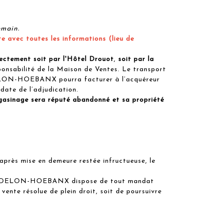
emain.
e avec toutes les informations (lieu de
irectement soit par l'Hôtel Drouot
,
soit par la
onsabilité de la Maison de Ventes. Le transport
té DELON-HOEBANX pourra facturer à l’acquéreur
date de l’adjudication.
agasinage sera réputé abandonné et sa propriété
après mise en demeure restée infructueuse, le
ociété DELON-HOEBANX dispose de tout mandat
nte résolue de plein droit, soit de poursuivre