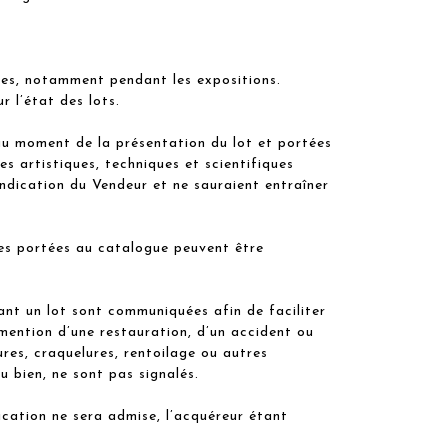
res, notamment pendant les expositions.
 l’état des lots.
au moment de la présentation du lot et portées
s artistiques, techniques et scientifiques
indication du Vendeur et ne sauraient entraîner
vres portées au catalogue peuvent être
ant un lot sont communiquées afin de faciliter
 mention d’une restauration, d’un accident ou
ures, craquelures, rentoilage ou autres
u bien, ne sont pas signalés.
ication ne sera admise, l’acquéreur étant