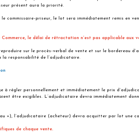
seur présent aura la priorité.
 le commissaire-priseur, le lot sera immédiatement remis en ve
e Commerce, le délai de rétractation n’est pas applicable aux v
duire sur le procès-verbal de vente et sur le bordereau d’ad
 la responsabilité de l’adjudicataire.
ion
ge à régler personnellement et immédiatement le prix d’adjudic
aient être exigibles. L’adjudicataire devra immédiatement donn
eau »), l’adjudicataire (acheteur) devra acquitter par lot une 
cifiques de chaque vente.