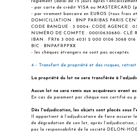
règlement (délai de 15 jours après l'encaissemen
- par carte de crédit VISA ou MASTERCARD (po
- par virement bancaire en EUROS (tous frais et
DOMICILIATION : BNP PARIBAS PARIS CEN
CODE BANQUE : 3 0004- CODE AGENCE : 0
NUMÉRO DE COMPTE : 00010630680- CLÉ RI
IBAN : FR76 3 000 4031 2 000 0106 3068 016
BIC : BNPAFRPPXX
- les chèques étrangers ne sont pas acceptés.
4 - Transfert de propriété et des risques, retrai
La propriété du lot ne sera transférée à l’adjud
Aucun lot ne sera remis aux acquéreurs avant ac
En cas de paiement par chèque non certifié ou pa
Dès l'adjudication, les objets sont placés sous l'
Il appartient à l’adjudicataire de faire assurer
de dégradation de son lot, après l’adjudication
pas la responsabilité de la société DELON-H