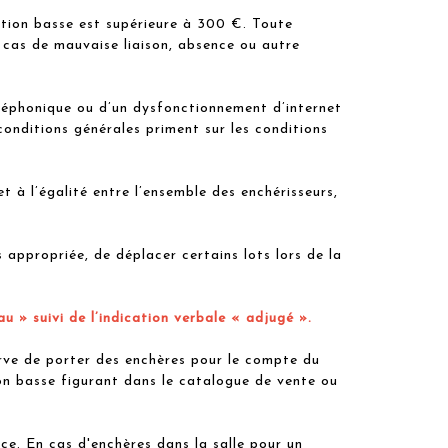
ion basse est supérieure à 300 €. Toute
 cas de mauvaise liaison, absence ou autre
éphonique ou d’un dysfonctionnement d’internet
conditions générales priment sur les conditions
à l’égalité entre l’ensemble des enchérisseurs,
ppropriée, de déplacer certains lots lors de la
u » suivi de l’indication verbale « adjugé ».
rve de porter des enchères pour le compte du
tion basse figurant dans le catalogue de vente ou
nce. En cas d'enchères dans la salle pour un