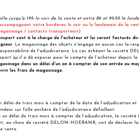
lle jusqu'à 19h le soir de la vente et entre 8h et 9h30 le lend
ccompagnant votre borderau le soir ou le lendemain de la vent
agasinage / contacts transporteurs).
nsport sont à la charge de l'acheteur et lui seront facturés d
igueur.
Le magasinage des objets n'engage en aucun cas la resp
re responsabilité de l'adjudicataire. Le cas échéant la socié
sport qu’il a dû exposer pour le compte de l’acheteur depuis la 
Magasinage dans un délai d'un an à compter de son entrée au m
vrir les frais de magasinage.
 délai de trois mois à compter de la date de l’adjudication et 
deur sur folle enchère de l’adjudicataire défaillant.
ns un délai de trois mois à compter de l’adjudication, la s
et, au choix de société DELON-HOEBANX, soit de déclarer la ve
te vente.