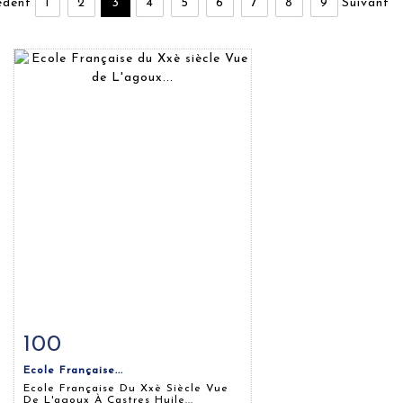
édent
1
2
3
4
5
6
7
8
9
Suivant
100
Fiche détaillée
Zoom
Ecole Française...
Ecole Française Du Xxè Siècle Vue
De L'agoux À Castres Huile...