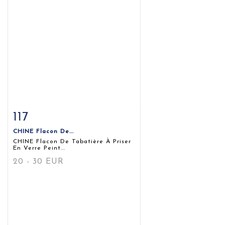
117
Fiche détaillée
Zoom
CHINE Flacon De...
CHINE Flacon De Tabatière À Priser
En Verre Peint...
20 - 30 EUR