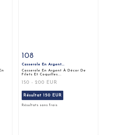
108
m
Fiche détaillée
Zoom
Casserole En Argent...
En
Casserole En Argent À Décor De
Filets Et Coquilles....
150 - 200 EUR
Résultat
150 EUR
Résultats sans frais