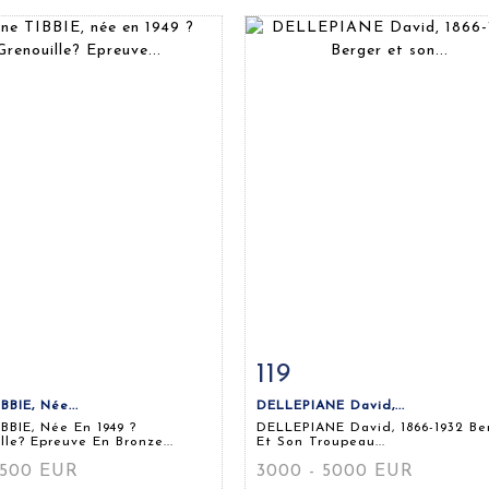
119
 détaillée
Zoom
Fiche détaillée
Zoo
BBIE, Née...
DELLEPIANE David,...
BBIE, Née En 1949 ?
DELLEPIANE David, 1866-1932 Be
lle? Epreuve En Bronze...
Et Son Troupeau...
 500 EUR
3000 - 5000 EUR