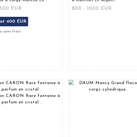
x À Large Manche En...
À Manches En Argent...
 500 EUR
800 - 1000 EUR
tat
400 EUR
s sans frais