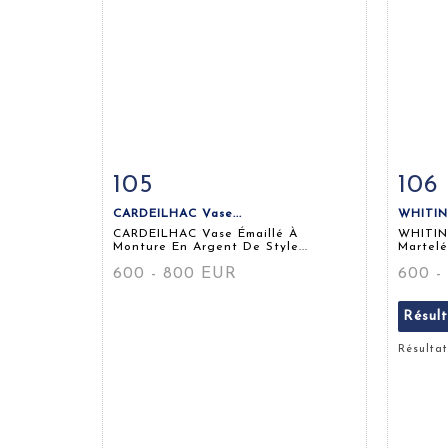
105
106
Fiche détaillée
Zoom
Fiche
CARDEILHAC Vase...
WHITING
CARDEILHAC Vase Émaillé À
WHITIN
Monture En Argent De Style...
Martelé
600 - 800 EUR
600 -
Résul
Résultat