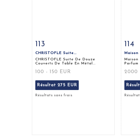
113
114
Fiche détaillée
Zoom
Fiche
CHRISTOFLE Suite...
Maison 
CHRISTOFLE Suite De Douze
Maison
Couverts De Table En Métal...
Parfum 
100 - 150 EUR
2000 
Résultat
275 EUR
Résul
Résultats sans frais
Résultat