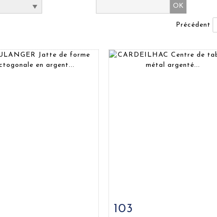
Précédent
103
 détaillée
Zoom
Fiche détaillée
Zoo