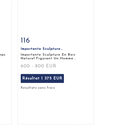
116
m
Fiche détaillée
Zoom
Importante Sculpture...
rps
Importante Sculpture En Bois
Naturel Figurant Un Homme...
600 - 800 EUR
Résultat
1 375 EUR
Résultats sans frais