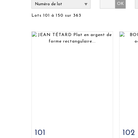
OK
Lots 101 à 150 sur 363
101
102
Fiche détaillée
Zoom
Fiche