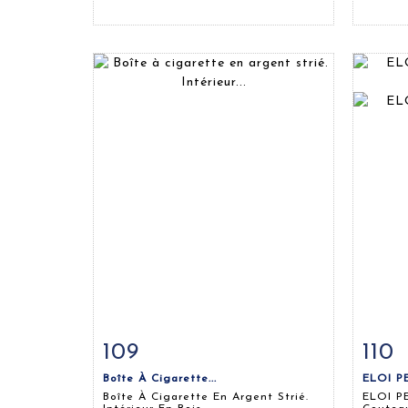
109
110
Fiche détaillée
Zoom
Fiche
Boîte À Cigarette...
ELOI P
Boîte À Cigarette En Argent Strié.
ELOI P