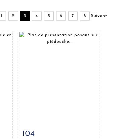
1
2
3
4
5
6
7
8
Suivant
104
m
Fiche détaillée
Zoom