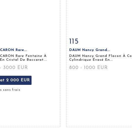
115
 détaillée
Zoom
Fiche détaillée
Zoo
CARON Rare...
DAUM Nancy Grand...
 CARON Rare Fontaine À
DAUM Nancy Grand Flacon À Co
En Cristal De Baccarat....
Cylindrique Évasé En...
- 3000 EUR
800 - 1000 EUR
tat
2 000 EUR
s sans frais