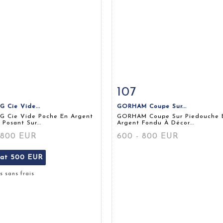
107
 détaillée
Zoom
Fiche détaillée
Zoo
 Cie Vide...
GORHAM Coupe Sur...
G Cie Vide Poche En Argent
GORHAM Coupe Sur Piedouche 
 Posant Sur...
Argent Fondu À Décor...
 800 EUR
600 - 800 EUR
tat
500 EUR
s sans frais