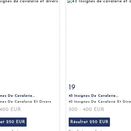
19
 détaillée
Zoom
Fiche détaillée
Zoo
gnes De Cavalerie...
43 Insignes De Cavalerie...
gnes De Cavalerie Et Divers
43 Insignes De Cavalerie Et Dive
 400 EUR
300 - 400 EUR
tat
250 EUR
Résultat
250 EUR