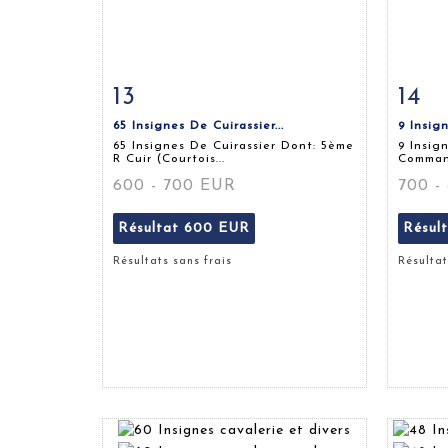
13
14
Fiche détaillée
Zoom
Fiche
65 Insignes De Cuirassier...
9 Insig
65 Insignes De Cuirassier Dont: 5ème
9 Insi
R Cuir (Courtois...
Command
600 - 700 EUR
700 -
Résultat
600 EUR
Résul
Résultats sans frais
Résultat