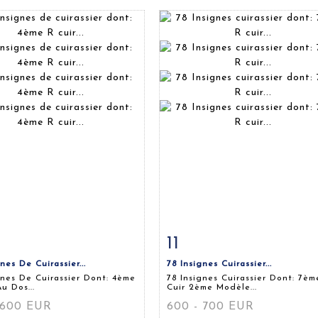
11
 détaillée
Zoom
Fiche détaillée
Zoo
nes De Cuirassier...
78 Insignes Cuirassier...
gnes De Cuirassier Dont: 4ème
78 Insignes Cuirassier Dont: 7èm
u Dos...
Cuir 2ème Modèle...
 600 EUR
600 - 700 EUR