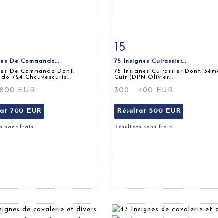
15
 détaillée
Zoom
Fiche détaillée
Zoo
nes De Commando...
75 Insignes Cuirassier...
gnes De Commando Dont:
75 Insignes Cuirassier Dont: 3èm
o 724 Chauvesouris...
Cuir (DPN Olivier...
 800 EUR
300 - 400 EUR
tat
700 EUR
Résultat
500 EUR
s sans frais
Résultats sans frais