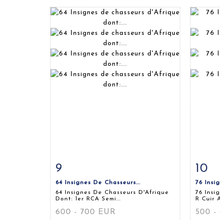
9
10
Fiche détaillée
Zoom
Fiche
64 Insignes De Chasseurs...
76 Insig
64 Insignes De Chasseurs D'Afrique
76 Insi
Dont: 1er RCA Semi...
R Cuir A
600 - 700 EUR
500 -