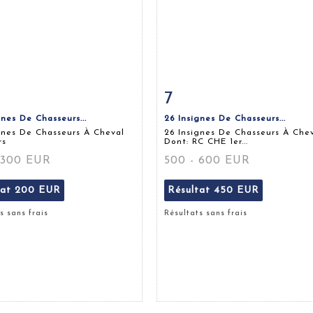
7
 détaillée
Zoom
Fiche détaillée
Zoo
gnes De Chasseurs...
26 Insignes De Chasseurs...
gnes De Chasseurs À Cheval
26 Insignes De Chasseurs À Che
rs
Dont: RC CHE 1er...
 300 EUR
500 - 600 EUR
tat
200 EUR
Résultat
450 EUR
s sans frais
Résultats sans frais