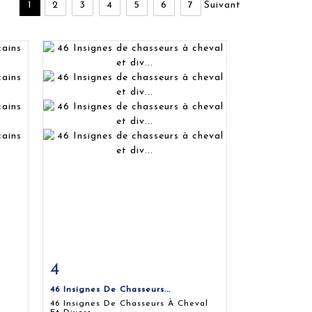
1
2
3
4
5
6
7
Suivant
4
m
Fiche détaillée
Zoom
46 Insignes De Chasseurs...
46 Insignes De Chasseurs À Cheval