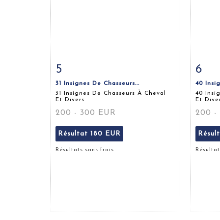
5
6
Fiche détaillée
Zoom
Fiche
31 Insignes De Chasseurs...
40 Insi
31 Insignes De Chasseurs À Cheval
40 Insi
Et Divers
Et Dive
200 - 300 EUR
200 -
Résultat
180 EUR
Résul
Résultats sans frais
Résultat