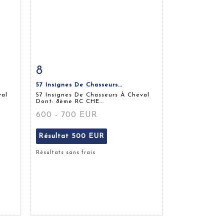
8
m
Fiche détaillée
Zoom
57 Insignes De Chasseurs...
val
57 Insignes De Chasseurs À Cheval
Dont: 8ème RC CHE...
600 - 700 EUR
Résultat
500 EUR
Résultats sans frais