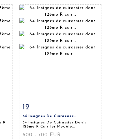
12
m
Fiche détaillée
Zoom
64 Insignes De Cuirassier...
e R
64 Insignes De Cuirassier Dont:
12ème R Cuir 1er Modèle...
600 - 700 EUR