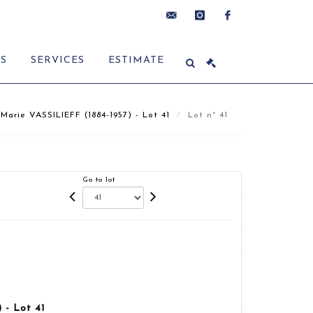
contact@delon-
instagram
facebook
ES
SERVICES
ESTIMATE
hoebanx.com
Marie VASSILIEFF (1884-1957) - Lot 41
Lot n° 41
Go to lot
 - Lot 41