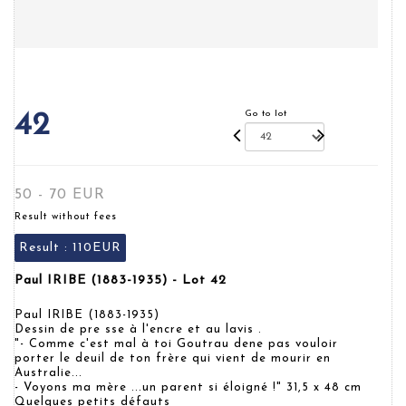
Go to lot
42
50 - 70 EUR
Result without fees
Result :
110EUR
Paul IRIBE (1883-1935) - Lot 42
Paul IRIBE (1883-1935)
Dessin de pre sse à l'encre et au lavis .
"- Comme c'est mal à toi Goutrau dene pas vouloir
porter le deuil de ton frère qui vient de mourir en
Australie...
- Voyons ma mère ...un parent si éloigné !" 31,5 x 48 cm
Quelques petits défauts