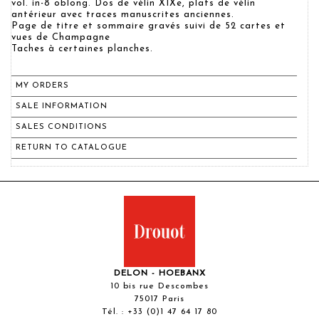
vol. in-8 oblong. Dos de vélin XIXe, plats de vélin
antérieur avec traces manuscrites anciennes.
Page de titre et sommaire gravés suivi de 52 cartes et
vues de Champagne
Taches à certaines planches.
MY ORDERS
SALE INFORMATION
SALES CONDITIONS
RETURN TO CATALOGUE
DELON - HOEBANX
10 bis rue Descombes
75017 Paris
Tél. :
+33 (0)1 47 64 17 80