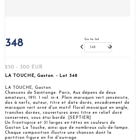
Go to lot
348
250 - 300 EUR
LA TOUCHE, Gaston. - Lot 348
LA TOUCHE, Gaston.
Chansons de Saintonge. Paris, Aux dépens de deux
amateurs, 1911. 1 vol. in-4. Plein maroquin vert janséniste,
dos à nerfs, auteur, titre et date dorés, encadrement de
maroquin vert orné d'un motif floral mosaïqué en angle,
tranches dorées, couvertures avec titre en relief doré
conservées, sous étui bordé. [SEPTIER]
Un frontispice et 31 larges en-têtes en couleurs de
Gaston La Touche, ainsi que de nombreux culs-de-lampe.
Chaque composition illustre une chanson dont la
partition figure en fin d'ouvrage.