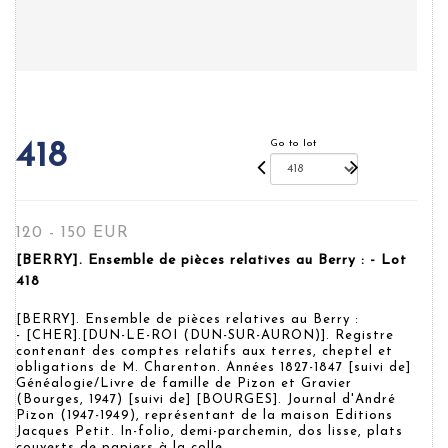
Go to lot
418
120 - 150 EUR
[BERRY]. Ensemble de pièces relatives au Berry : - Lot
418
[BERRY]. Ensemble de pièces relatives au Berry :
- [CHER].[DUN-LE-ROI (DUN-SUR-AURON)]. Registre
contenant des comptes relatifs aux terres, cheptel et
obligations de M. Charenton. Années 1827-1847 [suivi de]
Généalogie/Livre de famille de Pizon et Gravier
(Bourges, 1947) [suivi de] [BOURGES]. Journal d'André
Pizon (1947-1949), représentant de la maison Editions
Jacques Petit. In-folio, demi-parchemin, dos lisse, plats
couverts de papiers à la colle.