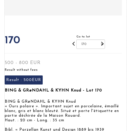
Go to lot
170
500 - 800 EUR
Result without fees
Result :
500EUR
BING & GRøNDAHL & KYHN Knud - Lot 170
BING & GRøNDAHL & KYHN Knud
« Ours polaire ». Important sujet en porcelaine, émaillé
blanc, gris et blanc bleuté. Situé et porte l'étiquette en
partie déchirée de la Maison Rouard.
Haut. : 20 cm - Long. : 35 cm
Bibl. « Porzellan Kunst und Design 1889 bis 1939