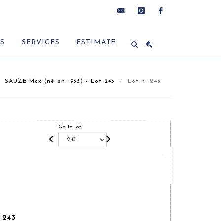
contact@delon-
instagram
facebook
ES
SERVICES
ESTIMATE
hoebanx.com
SAUZE Max (né en 1933) - Lot 243
Lot n° 243
Go to lot
 243