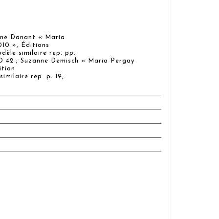
ane Danant « Maria
10 », Éditions
dèle similaire rep. pp.
e O 42 ; Suzanne Demisch « Maria Pergay
ition
milaire rep. p. 19,