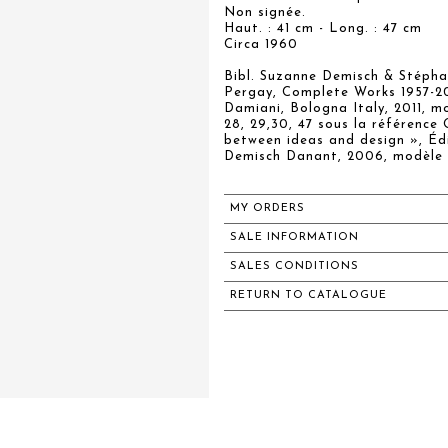
Non signée.
Haut. : 41 cm - Long. : 47 cm
Circa 1960
Bibl. Suzanne Demisch & Stéph
Pergay, Complete Works 1957-20
Damiani, Bologna Italy, 2011, mo
28, 29,30, 47 sous la référenc
between ideas and design », Éd
Demisch Danant, 2006, modèle si
MY ORDERS
SALE INFORMATION
SALES CONDITIONS
RETURN TO CATALOGUE