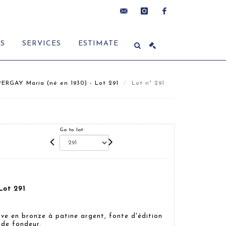
contact@delon-
instagram
facebook
ES
SERVICES
ESTIMATE
hoebanx.com
ERGAY Maria (né en 1930) - Lot 291
Lot n° 291
Go to lot
Lot 291
ve en bronze à patine argent, fonte d'édition
 de fondeur.