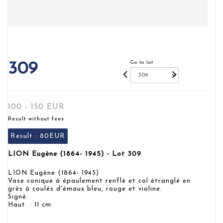
Go to lot
309
100 - 150 EUR
Result without fees
Result :
80EUR
LION Eugène (1864- 1945) - Lot 309
LION Eugène (1864- 1945)
Vase conique à épaulement renflé et col étranglé en
grès à coulés d'émaux bleu, rouge et violine.
Signé.
Haut. : 11 cm