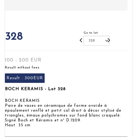
Go to lot
328
100 - 200 EUR
Result without fees
Result :
300EUR
BOCH KERAMIS - Lot 328
BOCH KERAMIS
Paire de vases en céramique de forme ovoïde à
épaulement renflé et petit col droit à décor stylisé de
triangles, émaux polychromes sur fond blanc craquelé.
Signé Boch et Kéramis et n° D.1209.
Haut. 35 cm