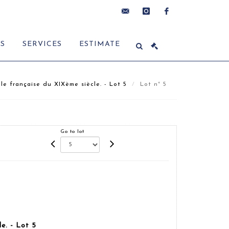
contact@delon-
instagram
facebook
ES
SERVICES
ESTIMATE
hoebanx.com
le française du XIXème siècle. - Lot 5
Lot n° 5
Go to lot
e. - Lot 5