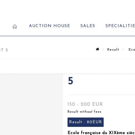
AUCTION HOUSE
SALES
SPECIALITI
T 5
Result
Eco
5
150 - 200 EUR
Result without fees
Result :
80EUR
Ecole française du XIXème siècl