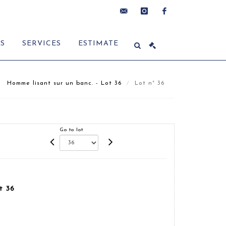
contact@delon-
instagram
facebook
ES
SERVICES
ESTIMATE
hoebanx.com
Homme lisant sur un banc. - Lot 36
Lot n° 36
Go to lot
t 36