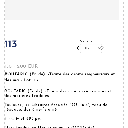
Go to lot
113
150 - 200 EUR
BOUTARIC (Fr. de). -Traité des droits seigneuriaux et
des ma - Lot 113
BOUTARIC (Fr. de). -Traité des droits seigneuriaux et
des matières féodales.
Toulouse, les Libraires Associés, 1775. In-4°, veau de
l’époque, dos à nerfs orné.
4 ff., iv et 692 pp.
Mors fendus, coiffes et coins. us.(15005/184)