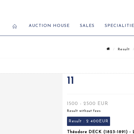
AUCTION HOUSE
SALES
SPECIALITI
Result
11
1500 - 2500 EUR
Result without fees
Result :
2 400EUR
Théodore DECK (1823-1891) - L