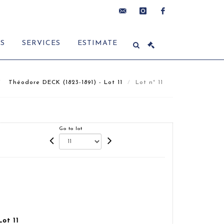
contact@delon-
instagram
facebook
ES
SERVICES
ESTIMATE
hoebanx.com
Théodore DECK (1823-1891) - Lot 11
Lot n° 11
Go to lot
ot 11