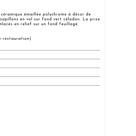
n céramique émaillée polychrome à décor de
papillons en vol sur fond vert céladon. La prise
nlacés en relief sur un fond feuillagé.
re restauration)