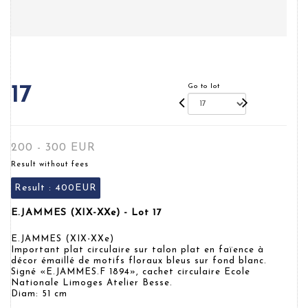
Go to lot
17
200 - 300 EUR
Result without fees
Result :
400EUR
E.JAMMES (XIX-XXe) - Lot 17
E.JAMMES (XIX-XXe)
Important plat circulaire sur talon plat en faïence à
décor émaillé de motifs floraux bleus sur fond blanc.
Signé «E.JAMMES.F 1894», cachet circulaire Ecole
Nationale Limoges Atelier Besse.
Diam: 51 cm