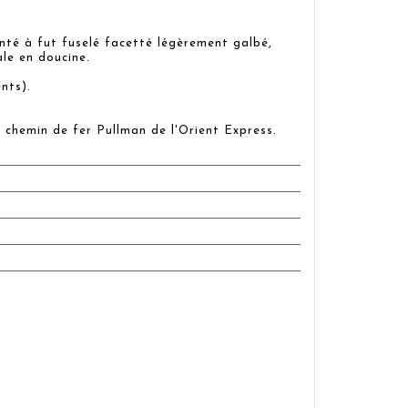
té à fut fuselé facetté légèrement galbé,
le en doucine.
ents).
 chemin de fer Pullman de l'Orient Express.