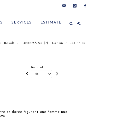
contact@delon-
instagram
facebook
ES
SERVICES
ESTIMATE
hoebanx.com
Result
DEBEMAINS (?) - Lot 66
Lot n° 66
Go to lot
rte et dorée figurant une femme nue .
32».