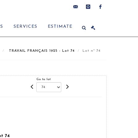
contact@delon-
instagram
facebook
ES
SERVICES
ESTIMATE
hoebanx.com
TRAVAIL FRANÇAIS 1925 - Lot 74
Lot n° 74
Go to lot
t 74