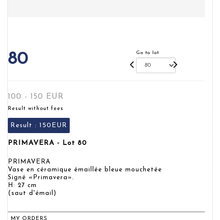
Go to lot
80
100 - 150 EUR
Result without fees
Result :
150EUR
PRIMAVERA - Lot 80
PRIMAVERA
Vase en céramique émaillée bleue mouchetée
Signé «Primavera».
H: 27 cm
(saut d'émail)
MY ORDERS