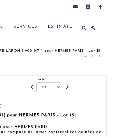
contact@delon-
instagram
facebook
ES
SERVICES
ESTIMATE
hoebanx.com
E-LAFON (1900-1971) pour HERMES PARIS - Lot 151
Lot n° 151
Go to lot
C
1) pour HERMES PARIS - Lot 151
) pour HERMES PARIS
que composé de lames contrecollées gainées de