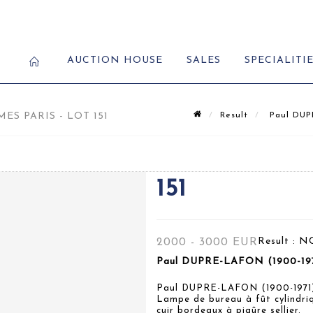
AUCTION HOUSE
SALES
SPECIALITI
ES PARIS - LOT 151
Result
Paul DUPR
151
Result :
N
2000 - 3000 EUR
Paul DUPRE-LAFON (1900-197
Paul DUPRE-LAFON (1900-1971
Lampe de bureau à fût cylindri
cuir bordeaux à piqûre sellier.