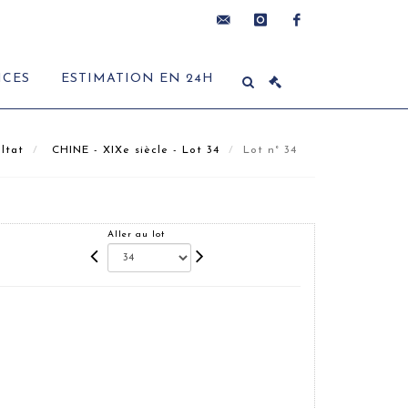
contact@delon-
instagram
facebook
ICES
ESTIMATION EN 24H
hoebanx.com
ltat
CHINE - XIXe siècle - Lot 34
Lot n° 34
Aller au lot