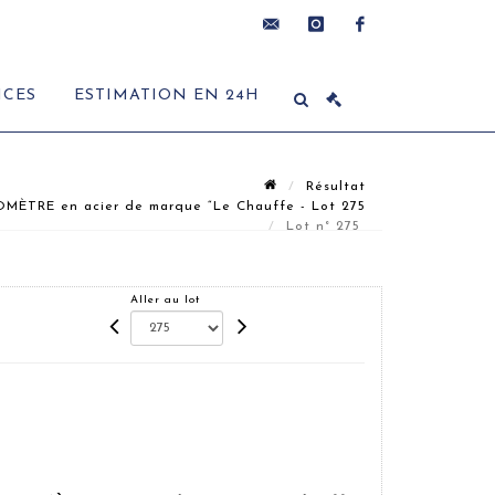
contact@delon-
instagram
facebook
ICES
ESTIMATION EN 24H
hoebanx.com
Résultat
RE en acier de marque “Le Chauffe - Lot 275
Lot n° 275
Aller au lot