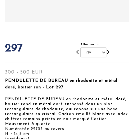
Aller au lot
297
300 - 500 EUR
PENDULETTE DE BUREAU en rhodonite et métal
doré, boitier ron - Lot 297
PENDULETTE DE BUREAU en rhodonite et métal doré,
boitier rond en métal doré enchassé dans un bloc
rectangulaire de rhodonite, qui repose sur une base
rectangulaire en cristal. Cadran émaillé blanc avec index
chiffres romains peints en noir marqué Cartier.
Mouvement à quartz.
Numérotée 22733 au revers.
H. : 14,5 cm
(accidents)