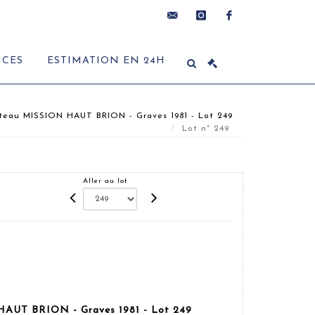
contact@delon-
instagram
facebook
ICES
ESTIMATION EN 24H
hoebanx.com
âteau MISSION HAUT BRION - Graves 1981 - Lot 249
Lot n° 249
Aller au lot
 HAUT BRION - Graves 1981 - Lot 249