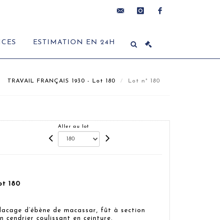
contact@delon-
instagram
facebook
ICES
ESTIMATION EN 24H
hoebanx.com
TRAVAIL FRANÇAIS 1930 - Lot 180
Lot n° 180
Aller au lot
t 180
lacage d’ébène de macassar, fût à section
 cendrier coulissant en ceinture.