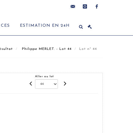
contact@delon-
instagram
facebook
ICES
ESTIMATION EN 24H
hoebanx.com
ésultat
Philippe MERLET. - Lot 44
Lot n° 44
Aller au lot