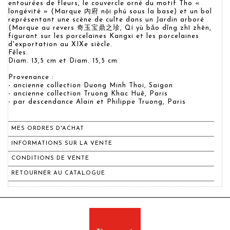
entourées de fleurs, le couvercle orné du motif Tho «
longévité » (Marque 內府 nội phủ sous la base) et un bol
représentant une scène de culte dans un Jardin arboré
(Marque au revers 奇玉宝鼎之珍, Qí yù bǎo dǐng zhī zhēn,
figurant sur les porcelaines Kangxi et les porcelaines
d'exportation au XIXe siècle.
Fêles.
Diam. 13,5 cm et Diam. 15,5 cm
Provenance :
- ancienne collection Duong Minh Thoi, Saigon
- ancienne collection Truong Khac Huê, Paris
- par descendance Alain et Philippe Truong, Paris
MES ORDRES D'ACHAT
INFORMATIONS SUR LA VENTE
CONDITIONS DE VENTE
RETOURNER AU CATALOGUE