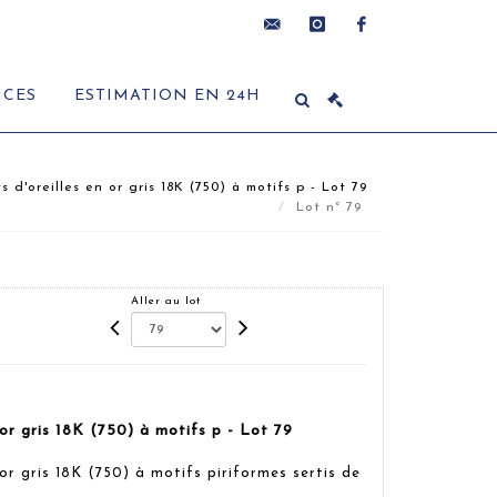
contact@delon-
instagram
facebook
ICES
ESTIMATION EN 24H
hoebanx.com
d'oreilles en or gris 18K (750) à motifs p - Lot 79
Lot n° 79
Aller au lot
 or gris 18K (750) à motifs p - Lot 79
or gris 18K (750) à motifs piriformes sertis de